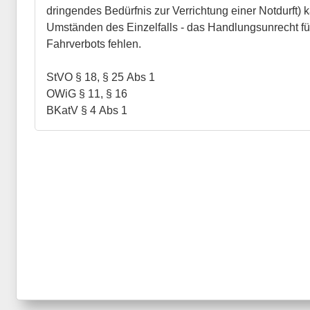
dringendes Bedürfnis zur Verrichtung einer Notdurft) 
Umständen des Einzelfalls - das Handlungsunrecht f
Fahrverbots fehlen.
StVO § 18, § 25 Abs 1
OWiG § 11, § 16
BKatV § 4 Abs 1